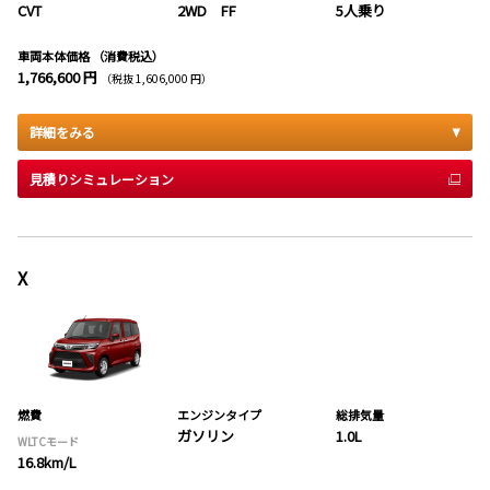
CVT
2WD FF
5人乗り
車両本体価格
（消費税込）
1,766,600 円
（税抜 1,606,000 円）
詳細をみる
見積りシミュレーション
X
燃費
エンジンタイプ
総排気量
ガソリン
1.0L
WLTCモード
16.8km/L