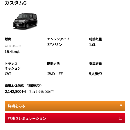
カスタムG
燃費
エンジンタイプ
総排気量
ガソリン
1.0L
WLTCモード
18.4km/L
トランス
駆動方法
乗車定員
ミッション
CVT
2WD FF
5人乗り
車両本体価格
（消費税込）
2,142,800 円
（税抜 1,948,000 円）
詳細をみる
見積りシミュレーション