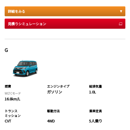
詳細をみる
見積りシミュレーション
G
燃費
エンジンタイプ
総排気量
ガソリン
1.0L
WLTCモード
16.8km/L
トランス
駆動方法
乗車定員
ミッション
CVT
4WD
5人乗り