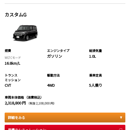
カスタムG
燃費
エンジンタイプ
総排気量
ガソリン
1.0L
WLTCモード
16.8km/L
トランス
駆動方法
乗車定員
ミッション
CVT
4WD
5人乗り
車両本体価格
（消費税込）
2,318,800 円
（税抜 2,108,000 円）
詳細をみる
見積りシミュレーション