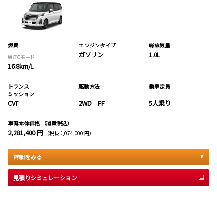
燃費
エンジンタイプ
総排気量
ガソリン
1.0L
WLTCモード
16.8km/L
トランス
駆動方法
乗車定員
ミッション
CVT
2WD FF
5人乗り
車両本体価格
（消費税込）
2,281,400 円
（税抜 2,074,000 円）
詳細をみる
見積りシミュレーション