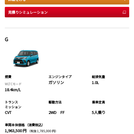
見積りシミュレーション
G
燃費
エンジンタイプ
総排気量
ガソリン
1.0L
WLTCモード
18.4km/L
トランス
駆動方法
乗車定員
ミッション
CVT
2WD FF
5人乗り
車両本体価格
（消費税込）
1,963,500 円
（税抜 1,785,000 円）