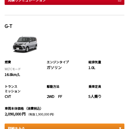
G-T
燃費
エンジンタイプ
総排気量
ガソリン
1.0L
WLTCモード
16.8km/L
トランス
駆動方法
乗車定員
ミッション
CVT
2WD FF
5人乗り
車両本体価格
（消費税込）
2,090,000 円
（税抜 1,900,000 円）
詳細をみる