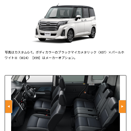
写真はカスタムG-T。ボディカラーのブラックマイカメタリック〈X07〉×パールホ
ワイトⅢ〈W24〉［X99］はメーカーオプション。