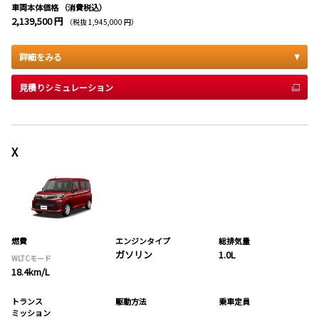
車両本体価格
（消費税込）
2,139,500 円
（税抜 1,945,000 円）
詳細をみる
見積りシミュレーション
X
燃費
エンジンタイプ
総排気量
ガソリン
1.0L
WLTCモード
18.4km/L
トランス
駆動方法
乗車定員
ミッション