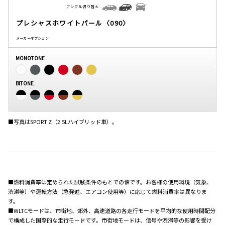
アングル切り替え
プレシャスホワイトパール〈090〉
メーカーオプション
MONOTONE
BITONE
■写真はSPORT Z（2.5Lハイブリッド車）。
■燃料消費率は定められた試験条件のもとでの値です。お客様の使用環境（気象、
渋滞等）や運転方法（急発進、エアコン使用等）に応じて燃料消費率は異なりま
す。
■WLTCモードは、市街地、郊外、高速道路の各走行モードを平均的な使用時間配分
で構成した国際的な走行モードです。市街地モードは、信号や渋滞等の影響を受け