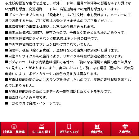
る比較的低速な走行を想定し、郊外モードは、信号や渋滞等の影響をあまり受けな
い走行を想定、高速道路モードは、高速道路等での走行を想定しています。
■「メーカーオプション」「設定あり」はご注文時に申し受けます。メーカーの工
場で装着するため、ご注文後はお受けできませんのでご了承ください。
■北海道地区の車両本体価格には寒冷地仕様が含まれます。
■車両本体価格は'25年7月現在のもので、予告なく変更となる場合があります。
■車両本体価格はタイヤパンク応急修理キット付の価格です。
■車両本体価格にはオプション価格は含まれていません。
■保険料、税金（除く消費税）、登録料などの諸費用は別途申し受けます。
■自動車リサイクル法の施行により、リサイクル料金が別途必要となります。
■ボディカラーおよび内装色は撮影の条件や、ご覧になる環境で実際の色とは異な
って見えることがあります。また、実車においてもご覧になる環境（屋内外、光の角
度等）により、ボディカラーや内装色の見え方は異なります。
■写真は機能説明のために各ランプを点灯したものです。実際の走行状態を示すも
のではありません。
■写真は機能説明のためにボディの一部を切断したカットモデルです。
■画面はハメ込み合成です。
■一部の写真は合成・イメージです。
試乗車・展示車
中古車を探す
WEBカタログ
商談予約
入庫予約