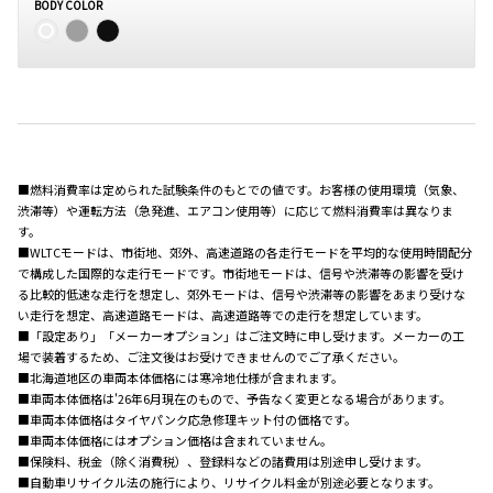
BODY COLOR
■燃料消費率は定められた試験条件のもとでの値です。お客様の使用環境（気象、
渋滞等）や運転方法（急発進、エアコン使用等）に応じて燃料消費率は異なりま
す。
■WLTCモードは、市街地、郊外、高速道路の各走行モードを平均的な使用時間配分
で構成した国際的な走行モードです。市街地モードは、信号や渋滞等の影響を受け
る比較的低速な走行を想定し、郊外モードは、信号や渋滞等の影響をあまり受けな
い走行を想定、高速道路モードは、高速道路等での走行を想定しています。
■「設定あり」「メーカーオプション」はご注文時に申し受けます。メーカーの工
場で装着するため、ご注文後はお受けできませんのでご了承ください。
■北海道地区の車両本体価格には寒冷地仕様が含まれます。
■車両本体価格は'26年6月現在のもので、予告なく変更となる場合があります。
■車両本体価格はタイヤパンク応急修理キット付の価格です。
■車両本体価格にはオプション価格は含まれていません。
■保険料、税金（除く消費税）、登録料などの諸費用は別途申し受けます。
■自動車リサイクル法の施行により、リサイクル料金が別途必要となります。