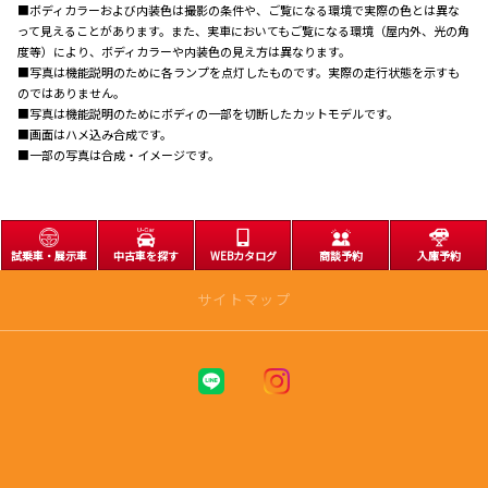
■ボディカラーおよび内装色は撮影の条件や、ご覧になる環境で実際の色とは異な
って見えることがあります。また、実車においてもご覧になる環境（屋内外、光の角
度等）により、ボディカラーや内装色の見え方は異なります。
■写真は機能説明のために各ランプを点灯したものです。実際の走行状態を示すも
のではありません。
■写真は機能説明のためにボディの一部を切断したカットモデルです。
■画面はハメ込み合成です。
■一部の写真は合成・イメージです。
試乗車・展示車
中古車を探す
WEBカタログ
商談予約
入庫予約
サイトマップ
トップページ
アフターサービス
車検 |
定期点検 |