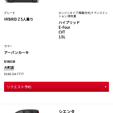
グレード
エンジンタイプ
/駆動方式/
トランスミッ
ション
/排気量
HYBRID Z 5人乗り
ハイブリッド
E-Four
CVT
1.5L
カラー
アーバンカーキ
配備店舗
大町店
0166-54-7777
リクエスト予約
シエンタ