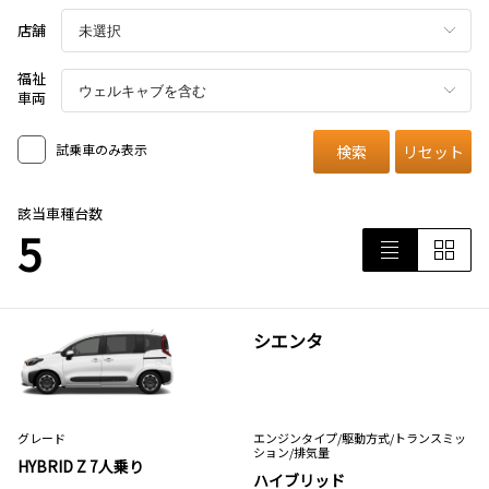
店舗
福祉
車両
試乗車のみ表示
検索
リセット
該当車種台数
5
シエンタ
グレード
エンジンタイプ
/駆動方式/
トランスミッ
ション
/排気量
HYBRID Z 7人乗り
ハイブリッド