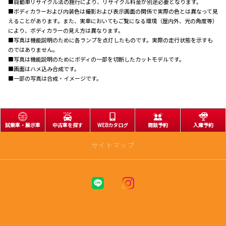
■自動車リサイクル法の施行により、リサイクル料金が別途必要となります。
■ボディカラーおよび内装色は撮影および表示画面の関係で実際の色とは異なって見
えることがあります。また、実車においてもご覧になる環境（屋内外、光の角度等）
により、ボディカラーの見え方は異なります。
■写真は機能説明のために各ランプを点灯したものです。実際の走行状態を示すも
のではありません。
■写真は機能説明のためにボディの一部を切断したカットモデルです。
■画面はハメ込み合成です。
■一部の写真は合成・イメージです。
試乗車・展示車
中古車を探す
WEBカタログ
商談予約
入庫予約
サイトマップ
トップページ
アフターサービス
車検 |