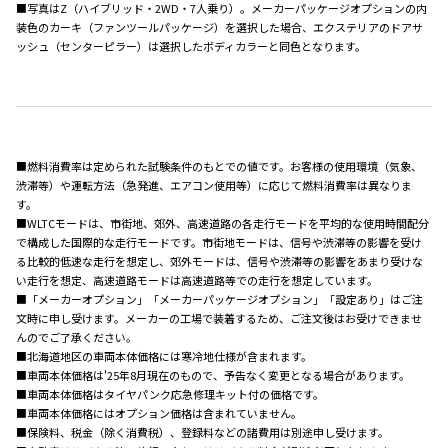
■写真はZ（ハイブリッド・2WD・7人乗り）。メーカーパッケージオプションの内
装色のカーキ（ファンツールパッケージ）を選択した場合、エクステリアのドアサ
ッシュ（センターピラー）は選択したボディカラーと同色となります。
■燃料消費率は定められた試験条件のもとでの値です。お客様の使用環境（気象、
渋滞等）や運転方法（急発進、エアコン使用等）に応じて燃料消費率は異なりま
す。
■WLTCモードは、市街地、郊外、高速道路の各走行モードを平均的な使用時間配分
で構成した国際的な走行モードです。市街地モードは、信号や渋滞等の影響を受け
る比較的低速な走行を想定し、郊外モードは、信号や渋滞等の影響をあまり受けな
い走行を想定、高速道路モードは高速道路等での走行を想定しています。
■「メーカーオプション」「メーカーパッケージオプション」「設定あり」はご注
文時に申し受けます。メーカーの工場で装着するため、ご注文後はお受けできませ
んのでご了承ください。
■北海道地区の車両本体価格には寒冷地仕様が含まれます。
■車両本体価格は'25年8月現在のもので、予告なく変更となる場合があります。
■車両本体価格はタイヤパンク応急修理キット付の価格です。
■車両本体価格にはオプション価格は含まれていません。
■保険料、税金（除く消費税）、登録料などの諸費用は別途申し受けます。