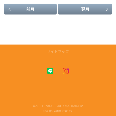
前月
翌月
サイトマップ
トップページ
アフターサービス
車検 |
定期点検 |
おすすめメンテナンス・商品情報 |
©2018 TOYOTA COROLLA ASAHIKAWA inc
オリジナルアクセサリー |
北海道公安委員会 第97号
メンテナンスサイクル |