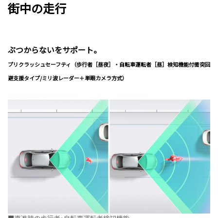
街中の走行
ぶつからないをサポート。
プリクラッシュセーフティ（歩行者［昼夜］・自転車運転者［昼］検知機能付衝突回
避支援タイプ/ミリ波レーダー＋単眼カメラ方式）