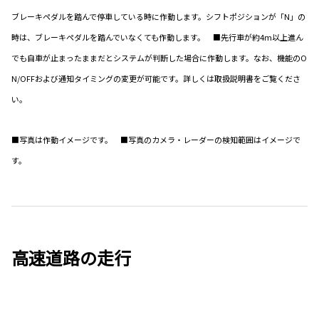
ブレーキペダルを踏んで停車している時に作動します。シフトポジションが「N」の
時は、ブレーキペダルを踏んでいなくても作動します。 ■先行車が約4m以上進ん
でも自車が止まったままだとシステムが判断した場合に作動します。なお、機能のO
N/OFFおよび通知タイミングの変更が可能です。詳しくは取扱説明書をご覧くださ
い。
■写真は作動イメージです。 ■写真のカメラ・レーダーの検知範囲はイメージで
す。
高速道路の走行