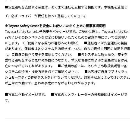
■安全運転を支援する装置は、あくまで運転を支援する機能です。本機能を過信せ
ず、必ずドライバーが責任を持って運転してください。
⚠Toyota Safety Senseを安全にお使いいただく上での留意事項説明
Toyota Safety Senseは予防安全パッケージです。ご契約に際し、Toyota Safety Sen
seおよびその各システムを安全にお使いいただくための留意事項についてご説明い
たします。（ご使用になる際のお客様へのお願い） ■運転者には安全運転の義務
があります。運転者は各システムを過信せず、つねに自らの責任で周囲の状況を把握
し、ご自身の操作で安全を確保してください。 ■各システムに頼ったり、安全を
委ねる運転をすると思わぬ事故につながり、重大な傷害におよぶか最悪の場合は死
亡につながるおそれがあります。 ■ご使用の前には、あらかじめ取扱
説明
書で各
システムの特徴・操作方法を必ずご確認ください。 ■お客様ご自身でプリクラッ
シュセーフティの作動テストを行わないでください。対象や状況によってはシステム
が正常に作動せず、思わぬ事故につながるおそれがあります。
■写真は作動イメージです。 ■写真のカメラ・レーダーの検知範囲はイメージで
す。