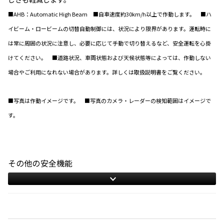
■AHB：Automatic High Beam ■自車速度約30km/h以上で作動します。 ■ハ
イビーム・ロービームの切替自動制御には、状況により限界があります。運転時に
は常に周囲の状況に注意し、必要に応じて手動で切り替えるなど、安全運転を心掛
けてください。 ■道路状況、車両状態および天候状態等によっては、作動しない
場合やご利用になれない場合があります。詳しくは取扱説明書をご覧ください。
■写真は作動イメージです。 ■写真のカメラ・レーダーの検知範囲はイメージで
す。
その他の安全機能