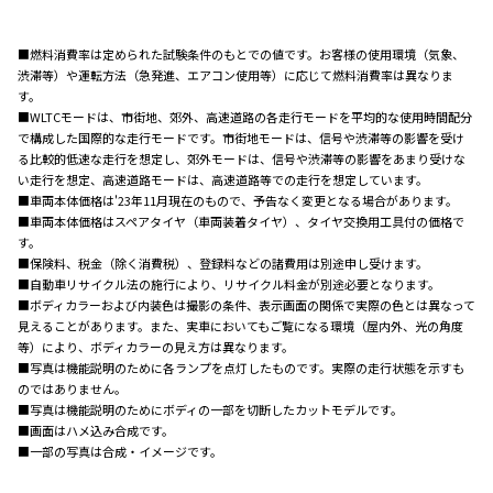
■燃料消費率は定められた試験条件のもとでの値です。お客様の使用環境（気象、
渋滞等）や運転方法（急発進、エアコン使用等）に応じて燃料消費率は異なりま
す。
■WLTCモードは、市街地、郊外、高速道路の各走行モードを平均的な使用時間配分
で構成した国際的な走行モードです。市街地モードは、信号や渋滞等の影響を受け
る比較的低速な走行を想定し、郊外モードは、信号や渋滞等の影響をあまり受けな
い走行を想定、高速道路モードは、高速道路等での走行を想定しています。
■車両本体価格は'23年11月現在のもので、予告なく変更となる場合があります。
■車両本体価格はスペアタイヤ（車両装着タイヤ）、タイヤ交換用工具付の価格で
す。
■保険料、税金（除く消費税）、登録料などの諸費用は別途申し受けます。
■自動車リサイクル法の施行により、リサイクル料金が別途必要となります。
■ボディカラーおよび内装色は撮影の条件、表示画面の関係で実際の色とは異なって
見えることがあります。また、実車においてもご覧になる環境（屋内外、光の角度
等）により、ボディカラーの見え方は異なります。
■写真は機能説明のために各ランプを点灯したものです。実際の走行状態を示すも
のではありません。
■写真は機能説明のためにボディの一部を切断したカットモデルです。
■画面はハメ込み合成です。
■一部の写真は合成・イメージです。