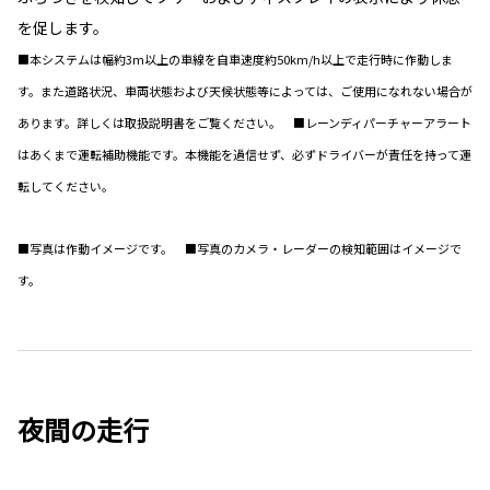
を促します。
■本システムは幅約3m以上の車線を自車速度約50km/h以上で走行時に作動しま
す。また道路状況、車両状態および天候状態等によっては、ご使用になれない場合が
あります。詳しくは取扱説明書をご覧ください。 ■レーンディパーチャーアラート
はあくまで運転補助機能です。本機能を過信せず、必ずドライバーが責任を持って運
転してください。
■写真は作動イメージです。 ■写真のカメラ・レーダーの検知範囲はイメージで
す。
夜間の走行