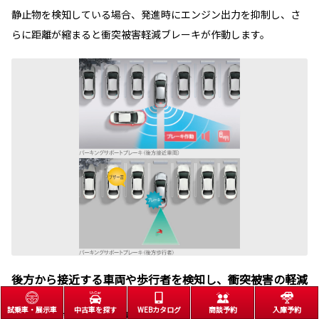
静止物を検知している場合、発進時にエンジン出力を抑制し、さ
らに距離が縮まると衝突被害軽減ブレーキが作動します。
後方から接近する車両や歩行者を検知し、衝突被害の軽減
に寄与。
試乗車・展示車
中古車を探す
WEBカタログ
商談予約
入庫予約
パーキングサポートブレーキ（後方接近車両）