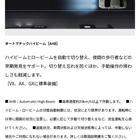
オートマチックハイビーム［AHB］
ハイビームとロービームを自動で切り替え、夜間の歩行者などの
早期発見をサポート。切り替え忘れを防ぐほか、手動操作の煩わ
しさも軽減します。
［VX、AX、GXに標準装備］
■ AHB：Automatic High Beam ■自車速度約30km/h以上で作動します。 ■ハ
イビーム・ロービームの切替自動制御には、状況により限界があります。運転時に
は常に周囲の状況に注意し、必要に応じて手動で切り替えるなど、安全運転を心掛
けてください。 ■道路状況、車両状態および天候状態等によっては、作動しない
場合やご利用になれない場合があります。詳しくは取扱説明書をご覧ください。