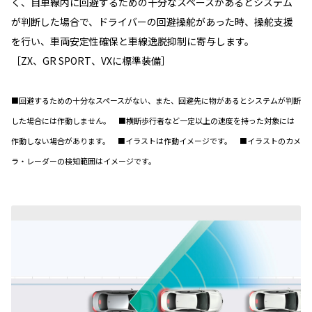
く、自車線内に回避するための十分なスペースがあるとシステム
が判断した場合で、ドライバーの回避操舵があった時、操舵支援
を行い、車両安定性確保と車線逸脱抑制に寄与します。
［ZX、GR SPORT、VXに標準装備］
■回避するための十分なスペースがない、また、回避先に物があるとシステムが判断
した場合には作動しません。 ■横断歩行者など一定以上の速度を持った対象には
作動しない場合があります。 ■イラストは作動イメージです。 ■イラストのカメ
ラ・レーダーの検知範囲はイメージです。