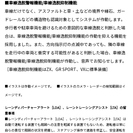
■車線逸脱警報機能/車線逸脱抑制機能
車線だけでなく、アスファルトと草・土などの境界や縁石、ガー
ドレールなどの構造物も認識対象としてシステムが作動します。
歩行者や駐車車両を避けるための意図的な車線逸脱と判断した場
合は、車線逸脱警報機能/車線逸脱抑制機能の作動を抑える機能を
採用しました。また、方向指示灯の点滅中であっても、隣の車線
を走行中の車両と衝突する可能性があると判断した場合、車線逸
脱警報機能/車線逸脱抑制機能が作動し、音声でお知らせします。
［車線逸脱抑制機能はZX、GR SPORT、VXに標準装備］
■イラストは作動イメージです。 ■イラストのカメラ・レーダーの検知範囲はイ
メージです。
レーンディパーチャーアラート［LDA］、レーントレーシングアシスト［LTA］の留
意事項
■レーンディパーチャーアラート［LDA］、レーントレーシングアシスト［LTA］は
自動で運転する装置でも周囲への注意を軽減する装置でもないため、運転者は常に
自らの責任で周囲の状況を把握し、ステアリング操作で進路を修正し、安全運転を