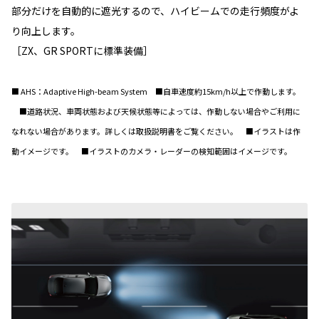
部分だけを自動的に遮光するので、ハイビームでの走行頻度がよ
り向上します。
［ZX、GR SPORTに標準装備］
■ AHS：Adaptive High-beam System ■自車速度約15km/h以上で作動します。
■道路状況、車両状態および天候状態等によっては、作動しない場合やご利用に
なれない場合があります。詳しくは取扱説明書をご覧ください。 ■イラストは作
動イメージです。 ■イラストのカメラ・レーダーの検知範囲はイメージです。