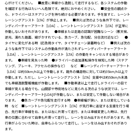
心がけてください。 ■故意に車線から逸脱して走行するなど、各システムの作動
を確認する行為はたいへん危険です。絶対におやめください。 ■安全性の観点か
ら、ドライバーはステアリングを持ち続ける必要があります。手を放すと、レーント
レーシングアシスト［LTA］が停止します。 ■例えば次のような条件下では、レー
ンディパーチャーアラート［LDA］、レーントレーシングアシスト［LTA］が正常に
作動しないおそれがあります。 ●車線または走路の認識が困難なシーン（悪天候、
逆光、濡れた路面、線がかすれている、急カーブ、急勾配、分合流付近など） ●
タイヤに変化がある時（応急用タイヤ、タイヤチェーン装着時など） ■例えば次の
ような条件下ではシステムの作動条件が満たされずレーンディパーチャーアラート
［LDA］、レーントレーシングアシスト［LTA］の作動をキャンセルする場合があり
ます。 ●車線を見失った時 ●ドライバーの追加運転操作を検知した時（ステア
リング、ブレーキ、アクセルの操作など） など ■レーンディパーチャーアラート
［LDA］は約50km/h以上で作動します。路外の構造物に対しては約35km/h以上で
作動します。ただし、レーントレーシングアシスト［LTA］支援中は約50km/h未満
でも車線逸脱警報機能が作動します。 ■作動車速以上で走行しドライバーの目で
車線が見える場合でも、山間部や市街地などに見られる次のような状況では、レー
ンディパーチャーアラート[LDA]が作動しない、または安定して作動しない場合があ
ります。 ●急カーブや急勾配を走行する時 ●車線幅が狭い、または変化している
時 など ■レーントレーシングアシスト［LTA］が先行車に追従する支援を行う場
合、先行車が車線を右、または左に片寄って走行、または車線変更した時は、先行
車の位置に合わせて自車も片寄って走行し、レーンをはみ出すおそれがあります。先
行車がふらついた時は、自車もふらついて走行し、レーンをはみ出すおそれがあり
ます。