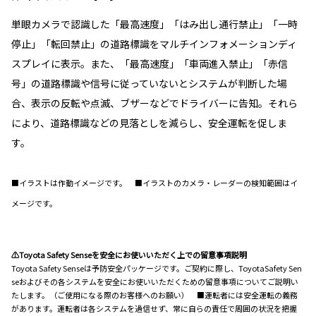
単眼カメラで認識した「最高速度」「はみ出し通行禁止」「一時
停止」「転回禁止」の道路標識をマルチインフォメーションディ
スプレイに表示。また、「最高速度」「車両進入禁止」「赤信
号」の道路標識や信号に従っていないとシステムが判断した場
合、表示の反転や点滅、ブザーなどでドライバーに告知。それら
により、道路標識などの見落としを減らし、安全運転を促しま
す。
■イラストは作動イメージです。 ■イラストのカメラ・レーダーの検知範囲はイ
メージです。
⚠Toyota Safety Senseを安全にお使いいただく上での留意事項説明
Toyota Safety Senseは予防安全パッケージです。ご契約に際し、ToyotaSafety Sen
seおよびその各システムを安全にお使いいただくための留意事項についてご説明い
たします。（ご使用になる際のお客様へのお願い） ■運転者には安全運転の義務
があります。運転者は各システムを過信せず、常に自らの責任で周囲の状況を把握