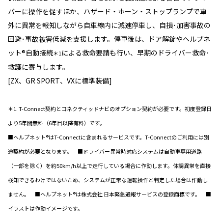
バーに操作を促すほか、ハザード・ホーン・ストップランプで車
外に異常を報知しながら自車線内に減速停車し、自損･加害事故の
回避･事故被害低減を支援します。停車後は、ドア解錠やヘルプネ
ット®自動接続
による救命要請も行い、早期のドライバー救命･
＊1
救護に寄与します。
[ZX、GR SPORT、VXに標準装備]
＊1. T-Connect契約とコネクティッドナビのオプション契約が必要です。初度登録日
より5年間無料（6年目以降有料）です。
■ヘルプネット®はT-Connectに含まれるサービスです。T-Connectのご利用には別
途契約が必要となります。 ■ドライバー異常時対応システムは自動車専用道路
（一部を除く）を約50km/h以上で走行している場合に作動します。体調異常を直接
検知できるわけではないため、システムが正常な運転操作と判定した場合は作動し
ません。 ■ヘルプネット®は株式会社 日本緊急通報サービスの登録商標です。 ■
イラストは作動イメージです。