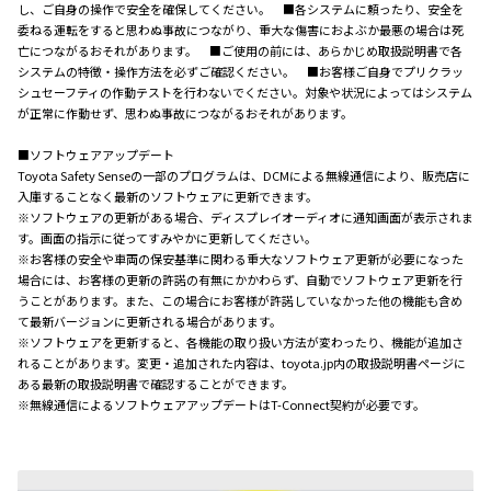
し、ご自身の操作で安全を確保してください。 ■各システムに頼ったり、安全を
委ねる運転をすると思わぬ事故につながり、重大な傷害におよぶか最悪の場合は死
亡につながるおそれがあります。 ■ご使用の前には、あらかじめ取扱説明書で各
システムの特徴・操作方法を必ずご確認ください。 ■お客様ご自身でプリクラッ
シュセーフティの作動テストを行わないでください。対象や状況によってはシステム
が正常に作動せず、思わぬ事故につながるおそれがあります。
■ソフトウェアアップデート
Toyota Safety Senseの一部のプログラムは、DCMによる無線通信により、販売店に
入庫することなく最新のソフトウェアに更新できます。
※ソフトウェアの更新がある場合、ディスプレイオーディオに通知画面が表示されま
す。画面の指示に従ってすみやかに更新してください。
※お客様の安全や車両の保安基準に関わる重大なソフトウェア更新が必要になった
場合には、お客様の更新の許諾の有無にかかわらず、自動でソフトウェア更新を行
うことがあります。また、この場合にお客様が許諾していなかった他の機能も含め
て最新バージョンに更新される場合があります。
※ソフトウェアを更新すると、各機能の取り扱い方法が変わったり、機能が追加さ
れることがあります。変更・追加された内容は、toyota.jp内の取扱説明書ページに
ある最新の取扱説明書で確認することができます。
※無線通信によるソフトウェアアップデートはT-Connect契約が必要です。