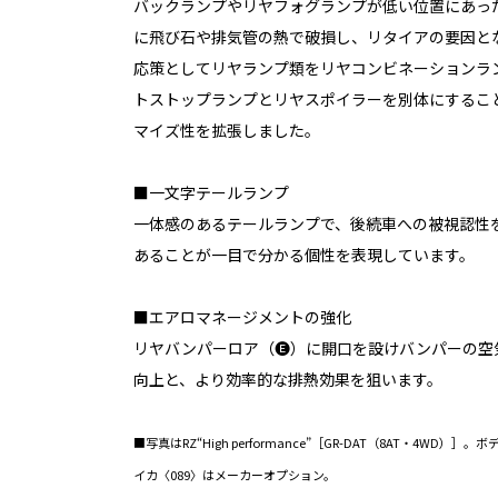
バックランプやリヤフォグランプが低い位置にあっ
に飛び石や排気管の熱で破損し、リタイアの要因と
応策としてリヤランプ類をリヤコンビネーションラ
トストップランプとリヤスポイラーを別体にするこ
マイズ性を拡張しました。
■一文字テールランプ
一体感のあるテールランプで、後続車への被視認性
あることが一目で分かる個性を表現しています。
■エアロマネージメントの強化
リヤバンパーロア（🅔）に開口を設けバンパーの空
向上と、より効率的な排熱効果を狙います。
■写真はRZ“High performance”［GR-DAT（8AT・4W
イカ〈089〉はメーカーオプション。