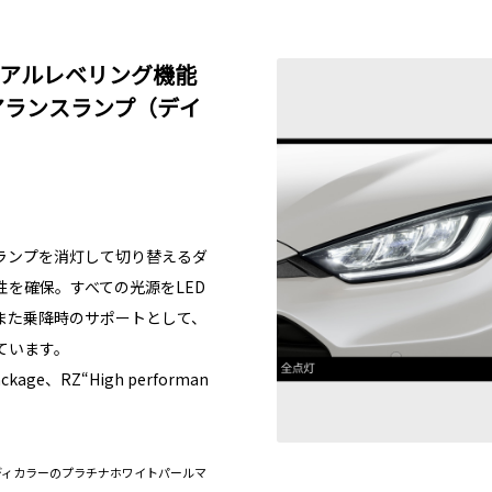
ュアルレベリング機能
リアランスランプ（デイ
ランプを消灯して切り替えるダ
を確保。すべての光源をLED
また乗降時のサポートとして、
ています。
package、RZ“High performan
D）］。ボディカラーのプラチナホワイトパールマ