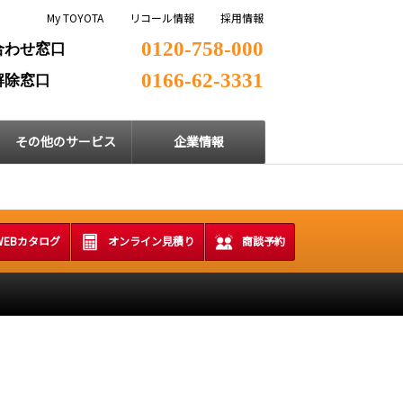
My TOYOTA
リコール情報
採用情報
0120-758-000
合わせ窓口
0166-62-3331
解除窓口
その他のサービス
企業情報
WEBカタログ
オンライン見積り
商談予約