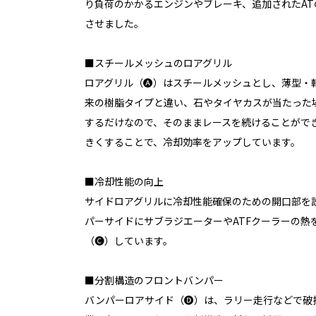
り負荷のかかるエンジンやブレーキ、追加されたA
させました。
■スチールメッシュのロアグリル
ロアグリル（🅐）はスチールメッシュとし、薄型・
来の樹脂タイプと違い、石やタイヤカスが当たった
するだけなので、そのままレースを続けることがで
きくすることで、冷却効率をアップしています。
■冷却性能の向上
サイドロアグリルに冷却性能確保のための開口部を設
パーサイドにサブラジエーターやATFクーラーの熱
（🅒）しています。
■分割構造のフロントバンパー
バンパーロアサイド（🅓）は、ラリー走行などで破