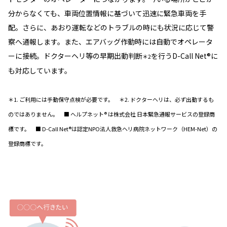
分からなくても、車両位置情報に基づいて迅速に緊急車両を手
配。さらに、あおり運転などのトラブルの時にも状況に応じて警
察へ通報します。また、エアバッグ作動時には自動でオペレータ
ーに接続。ドクターヘリ等の早期出動判断
を行うD-Call Net®に
＊2
も対応しています。
＊1. ご利用には手動保守点検が必要です。 ＊2. ドクターヘリは、必ず出動するも
のではありません。 ■ ヘルプネット® は株式会社 日本緊急通報サービスの登録商
標です。 ■ D-Call Net®は認定NPO法人救急ヘリ病院ネットワーク（HEM-Net）の
登録商標です。