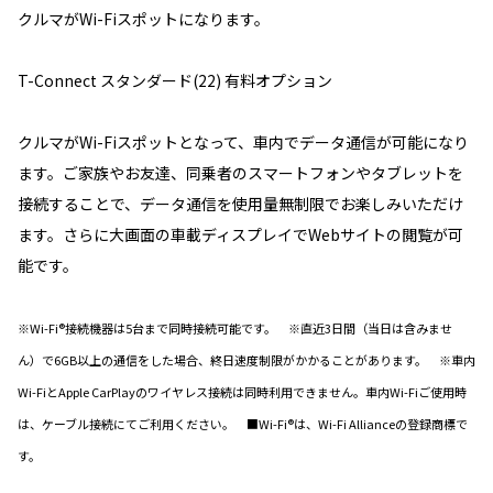
クルマがWi-Fiスポットになります。
T-Connect スタンダード(22) 有料オプション
クルマがWi-Fiスポットとなって、車内でデータ通信が可能になり
ます。ご家族やお友達、同乗者のスマートフォンやタブレットを
接続することで、データ通信を使用量無制限でお楽しみいただけ
ます。さらに大画面の車載ディスプレイでWebサイトの閲覧が可
能です。
※Wi-Fi®接続機器は5台まで同時接続可能です。 ※直近3日間（当日は含みませ
ん）で6GB以上の通信をした場合、終日速度制限がかかることがあります。 ※車内
Wi-FiとApple CarPlayのワイヤレス接続は同時利用できません。車内Wi-Fiご使用時
は、ケーブル接続にてご利用ください。 ■Wi-Fi®は、Wi-Fi Allianceの登録商標で
す。