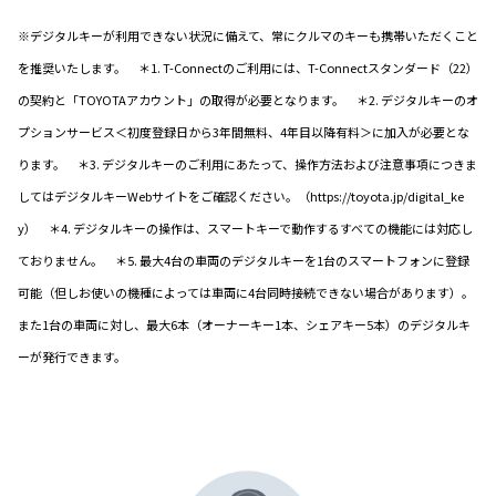
※デジタルキーが利用できない状況に備えて、常にクルマのキーも携帯いただくこと
を推奨いたします。 ＊1. T-Connectのご利用には、T-Connectスタンダード（22）
の契約と「TOYOTAアカウント」の取得が必要となります。 ＊2. デジタルキーのオ
プションサービス＜初度登録日から3年間無料、4年目以降有料＞に加入が必要とな
ります。 ＊3. デジタルキーのご利用にあたって、操作方法および注意事項につきま
してはデジタルキーWebサイトをご確認ください。（https://toyota.jp/digital_ke
y） ＊4. デジタルキーの操作は、スマートキーで動作するすべての機能には対応し
ておりません。 ＊5. 最大4台の車両のデジタルキーを1台のスマートフォンに登録
可能（但しお使いの機種によっては車両に4台同時接続できない場合があります）。
また1台の車両に対し、最大6本（オーナーキー1本、シェアキー5本）のデジタルキ
ーが発行できます。