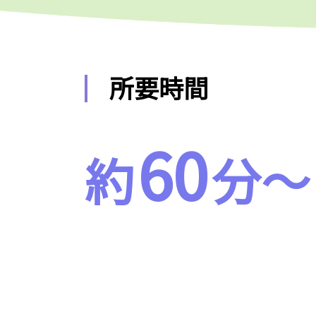
所要時間
60
約
分～