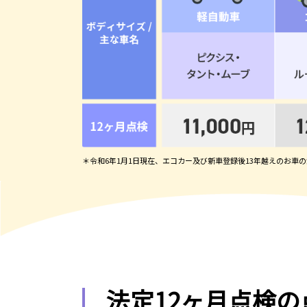
＊令和6年1月1日現在、エコカー及び新車登録後13年越えのお車
法定12ヶ月点検の