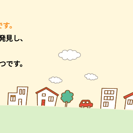
です。
発見し、
つです。